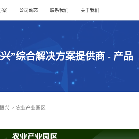
方案
公司动态
联系我们
关于我们
兴”综合解决方案提供商 - 产品
振兴
>
农业产业园区